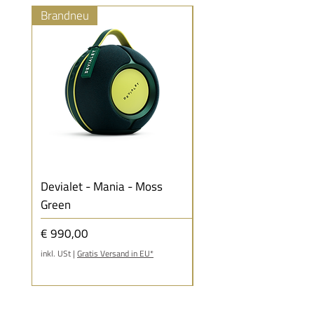
Brandneu
Brandneu
Devialet - Mania - Moss
Devialet - Mania - Wh
Green
Mist
Preis
Preis
€ 990,00
€ 990,00
inkl. USt
|
Gratis Versand in EU*
inkl. USt