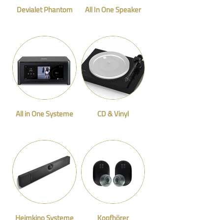
Devialet Phantom
All In One Speaker
All in One Systeme
CD & Vinyl
Heimkino Systeme
Kopfhörer