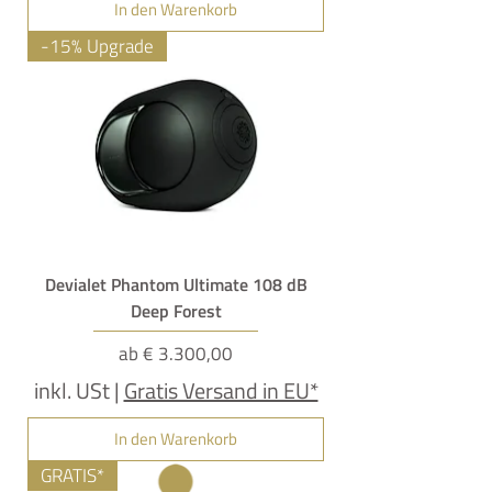
In den Warenkorb
-15% Upgrade
Devialet Phantom Ultimate 108 dB
Deep Forest
Sale-Preis
ab
€ 3.300,00
inkl. USt
|
Gratis Versand in EU*
In den Warenkorb
GRATIS*