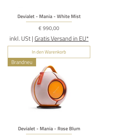
Devialet - Mania - White Mist
Preis
€ 990,00
inkl. USt
|
Gratis Versand in EU*
In den Warenkorb
Brandneu
Devialet - Mania - Rose Blum