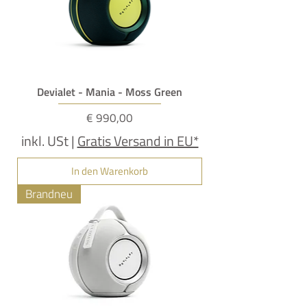
Devialet - Mania - Moss Green
Preis
€ 990,00
inkl. USt
|
Gratis Versand in EU*
In den Warenkorb
Brandneu