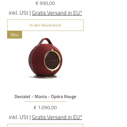
Preis
€ 990,00
inkl. USt
|
Gratis Versand in EU*
In den Warenkorb
Neu
Devialet - Mania - Opéra Rouge
Preis
€ 1.090,00
inkl. USt
|
Gratis Versand in EU*