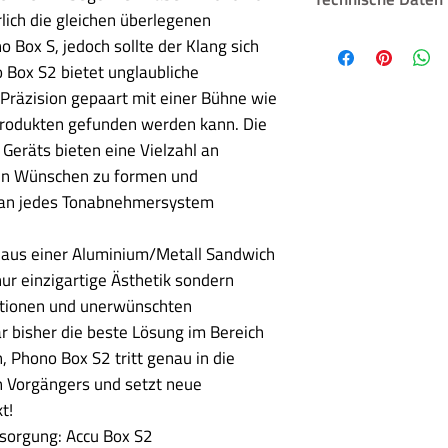
Dual Mono Aufb
lich die gleichen überlegenen
Audiophile Baug
 Box S, jedoch sollte der Klang sich
Eingansimpedanz
Audiophile Poly
 Box S2 bietet unglaubliche
Präzise RIAA En
Präzision gepaart mit einer Bühne wie
Schaltbarer Sub
Eingangskapazitä
n Produkten gefunden werden kann. Die
Schaltbare Eing
 Geräts bieten eine Vielzahl an
4 verschiedene 
ren Wünschen zu formen und
Außerordentlich
Verstärkungsfakt
Gehäuse in silbe
 an jedes Tonabnehmersystem
aus einer Aluminium/Metall Sandwich
Subsonik-Filter
nur einzigartige Ästhetik sondern
Rauschabstand
rationen und unerwünschten
r bisher die beste Lösung im Bereich
THD+N
 Phono Box S2 tritt genau in die
n Vorgängers und setzt neue
RIAA Abweichung
t!
sorgung: Accu Box S2