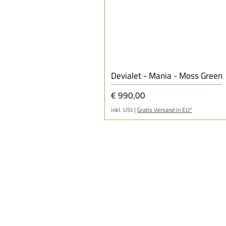
Devialet - Mania - Moss Green
Preis
€ 990,00
inkl. USt
|
Gratis Versand in EU*