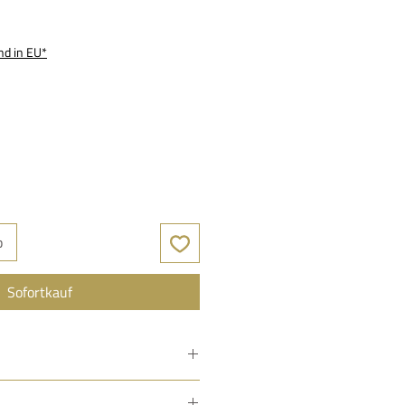
is
nd in EU*
b
Sofortkauf
ormance