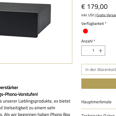
Pre
€ 179,00
inkl. USt
|
Gratis Versa
Verfügbarkeit
*
Anzahl
*
In den Warenkor
erstärker
egs-Phono-Vorstufen!
 unserer Lieblingsprodukte, es bietet
Hauptmerkmale
 Vielseitigkeit zu einem sehr
Audiophile Perf
is. Als wir begonnen haben Phono Box
Technische Daten