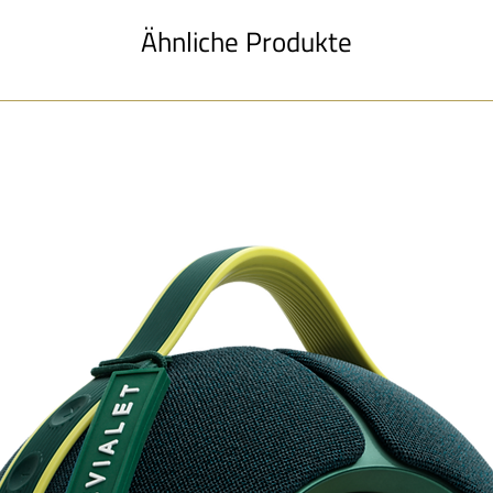
In/Out Anschlüss
Ähnliche Produkte
Leistungsaufnah
Überdimensionier
Netzteil
Maße ( B x H x T)
Farbvariationen
Gewicht