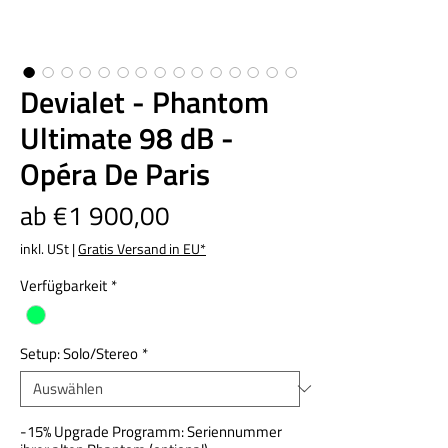
Devialet - Phantom
Ultimate 98 dB -
Opéra De Paris
Sale-
ab
€1 900,00
Preis
inkl. USt
|
Gratis Versand in EU*
Verfügbarkeit
*
Setup: Solo/Stereo
*
-15% Upgrade Programm: Seriennummer