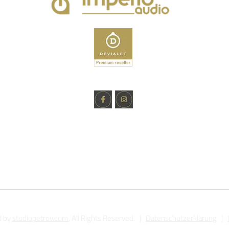
d by
studiopetrov.com
. All Rights Reserved. |
Datenschutzerklärung
|