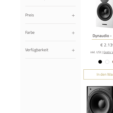
Preis
680 €
4.790 €
Farbe
Schnella
Dynaudio -
Preis
€ 2.13
Verfügbarkeit
inkl. USt
|
Gratis 
In den Wa