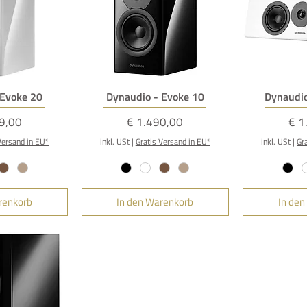
nsicht
Schnellansicht
Schne
 Evoke 20
Dynaudio - Evoke 10
Dynaudio
Preis
Pre
9,00
€ 1.490,00
€ 1
Versand in EU*
inkl. USt
|
Gratis Versand in EU*
inkl. USt
|
Gr
renkorb
In den Warenkorb
In den