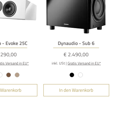
llansicht
Schnellansicht
 - Evoke 25C
Dynaudio - Sub 6
is
Preis
.290,00
€ 2.490,00
atis Versand in EU*
inkl. USt
|
Gratis Versand in EU*
 Warenkorb
In den Warenkorb