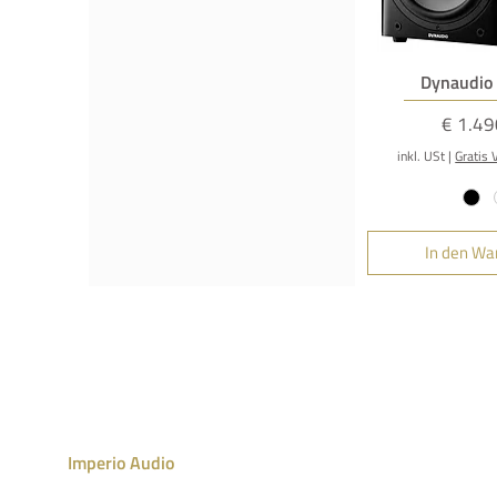
Schnella
Dynaudio 
Preis
€ 1.49
inkl. USt
|
Gratis 
In den Wa
Imperio Audio