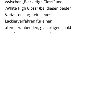
zwischen „Black High Gloss“ und
„White High Gloss“ (bei diesen beiden
Varianten sorgt ein neues
Lackierverfahren für einen
atemberaubenden, glasartigen Look)
und den warm und organisch
wirkenden Varianten „Walnuss Wood“
und „Blonde Wood“ mit ihrer offenen
Furnierstruktur.
Die Gehäuse sind – in Anlehnung an
die Serien Contour und Confidence –
nach oben verjüngt. Die
Montageschrauben wiederum sind
hinter eleganten einteiligen Zierringen
verborgen.
Ein wirklich großartiger Film altert
nicht – und dasselbe gilt für gutes