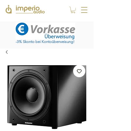
-3% Skonto bei Kontoüberweisung!