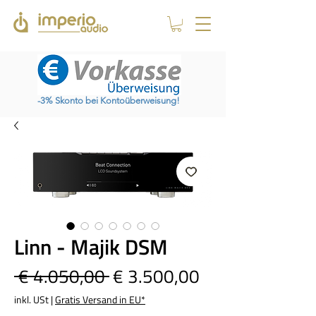
-3% Skonto bei Kontoüberweisung!
Linn - Majik DSM
Standardpreis
Sale-
 € 4.050,00 
€ 3.500,00
Preis
inkl. USt
|
Gratis Versand in EU*