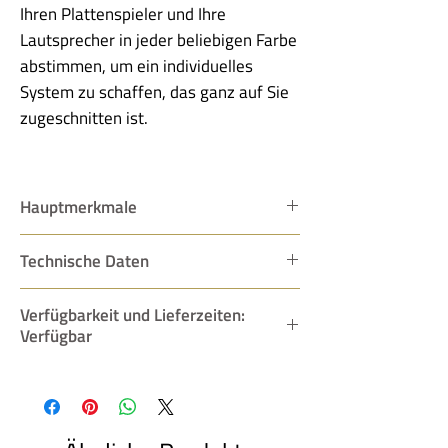
Ihren Plattenspieler und Ihre
Lautsprecher in jeder beliebigen Farbe
abstimmen, um ein individuelles
System zu schaffen, das ganz auf Sie
zugeschnitten ist.
Hauptmerkmale
MAJIK DSM - Key features
Technische Daten
Streams any digital source over a
standard network
Technical Specifications
Verfügbarkeit und Lieferzeiten:
Supports formats up to 24-bit 192
Network music player and integrated
Verfügbar
kHz
pre-/power amp.
Wireless streaming options - WiFi for
Inputs
Verfügbar
, solange der Vorrat reicht!
higher quality or Bluetooth for a quick
HDMI: x4
and easy way to get started playing
HDMI ARC: x1 (via HDMI output)
music
Toslink: x1