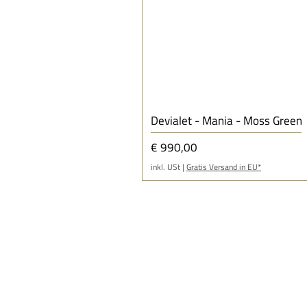
Devialet - Mania - Moss Green
Preis
€ 990,00
inkl. USt
|
Gratis Versand in EU*