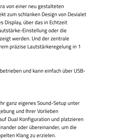
Netzwerk: Bis zu 1
tra von einer neu gestalteten
Bluetooth:
Ja (Blue
USB: Bis zu 384 kH
ekt zum schlanken Design von Devialet
Abmessungen:
Brei
es Display, über das in Echtzeit
Höhe: 47 mm
Gewicht
: 7,2kg
autstärke-Einstellung oder die
Lieferumfang:
ezeigt werden. Und der zentrale
1 Devialet Astra
rem präzise Lautstärkeregelung in 1
1 Batteriebetri
1 Benutzerhand
1 Netzkabel
ebetrieben und kann einfach über USB-
1 USB-C-Kabel f
1 Paar Handsch
1 Mikrofasertuc
 Ihr ganz eigenes Sound-Setup unter
ebung und Ihrer Vorlieben
uf Dual Konfiguration und platzieren
einander oder übereinander, um die
pelten Klang zu erzielen.