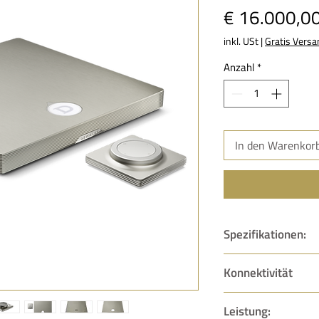
€ 16.000,0
inkl. USt
|
Gratis Versa
Anzahl
*
In den Warenkor
Spezifikationen:
Spezifikationen
Konnektivität
Reichweite:
Stereo
Streaming-dienste
WLAN:
WLAN 6 (b/g
Leistung:
Airplay
Ethernet:
RJ45 Eth