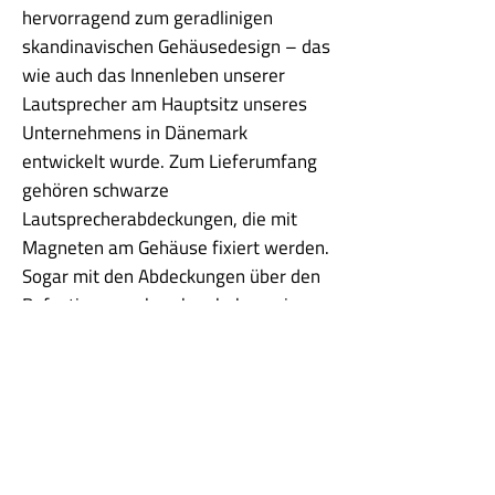
hervorragend zum geradlinigen
skandinavischen Gehäusedesign – das
wie auch das Innenleben unserer
Lautsprecher am Hauptsitz unseres
Unternehmens in Dänemark
entwickelt wurde. Zum Lieferumfang
gehören schwarze
Lautsprecherabdeckungen, die mit
Magneten am Gehäuse fixiert werden.
Sogar mit den Abdeckungen über den
Befestigungsschrauben haben wir uns
beschäftigt. Sie bestehen aus einem
Stück in der Gehäusefarbe, sodass sie
nicht lackiert werden müssen und sich
im Lauf der Zeit keine Verfärbung
einstellt.
Wenn Sie eine Stereoanlage in einem