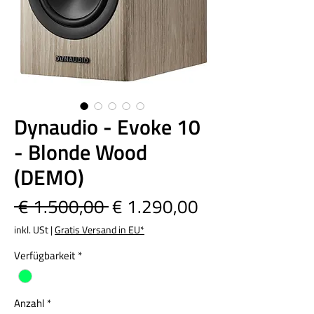
Dynaudio - Evoke 10
- Blonde Wood
(DEMO)
Standardpreis
Sale-
 € 1.500,00 
€ 1.290,00
Preis
inkl. USt
|
Gratis Versand in EU*
Verfügbarkeit
*
Anzahl
*