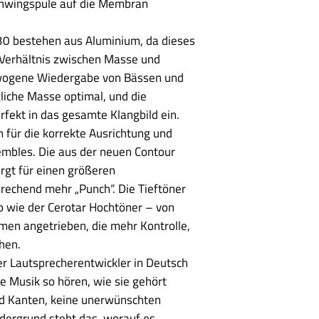
hwingspule auf die Membran
30 bestehen aus Aluminium, da dieses
 Verhältnis zwischen Masse und
ewogene Wiedergabe von Bässen und
gliche Masse optimal, und die
rfekt in das gesamte Klangbild ein.
für die korrekte Ausrichtung und
bles. Die aus der neuen Contour
rgt für einen größeren
rechend mehr „Punch“. Die Tieftöner
 wie der Cerotar Hochtöner – von
en angetrieben, die mehr Kontrolle,
chen.
r Lautsprecherentwickler in Deutsch
e Musik so hören, wie sie gehört
nd Kanten, keine unerwünschten
rdergrund steht das, worauf es