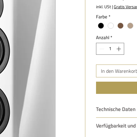
inkl. USt
|
Gratis Versa
Farbe
*
Anzahl
*
In den Warenkor
Technische Daten
Empfindlichkeit:
Verfügbarkeit und 