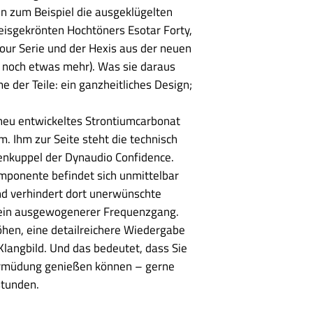
n zum Beispiel die ausgeklügelten
isgekrönten Hochtöners Esotar Forty,
tour Serie und der Hexis aus der neuen
ch noch etwas mehr). Was sie daraus
e der Teile: ein ganzheitliches Design;
g neu entwickeltes Strontiumcarbonat
 Ihm zur Seite steht die technisch
nkuppel der Dynaudio Confidence.
mponente befindet sich unmittelbar
nd verhindert dort unerwünschte
 ein ausgewogenerer Frequenzgang.
öhen, eine detailreichere Wiedergabe
Klangbild. Und das bedeutet, dass Sie
Ermüdung genießen können – gerne
stunden.