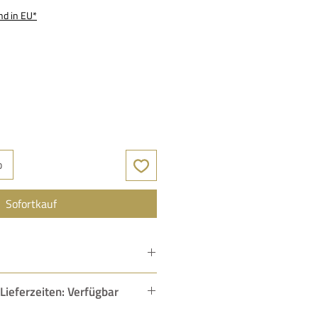
nd in EU*
b
Sofortkauf
88 dB (2,83 V/1 m)
Lieferzeiten: Verfügbar