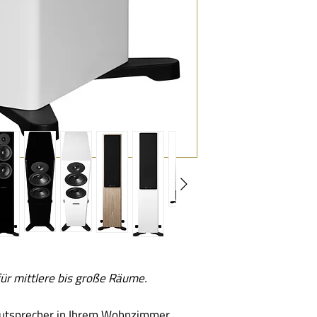
Gewicht:
Abmessungen (B x
T):
Abmessungen mit
Standfüßen und
Abdeckung (B x H x
ür mittlere bis große Räume.
autsprecher in Ihrem Wohnzimmer