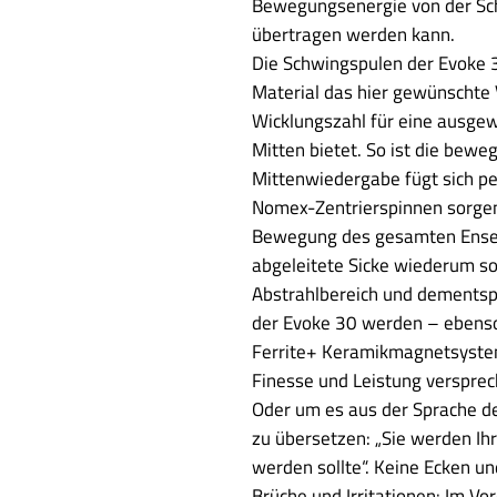
Bewegungsenergie von der Sc
übertragen werden kann.
Die Schwingspulen der Evoke 
Material das hier gewünschte
Wicklungszahl für eine ausg
Mitten bietet. So ist die bewe
Mittenwiedergabe fügt sich pe
Nomex-Zentrierspinnen sorgen 
Bewegung des gesamten Ensem
abgeleitete Sicke wiederum so
Abstrahlbereich und dementsp
der Evoke 30 werden – ebenso
Ferrite+ Keramikmagnetsystem
Finesse und Leistung verspre
Oder um es aus der Sprache de
zu übersetzen: „Sie werden Ihr
werden sollte“. Keine Ecken u
Brüche und Irritationen: Im Vo